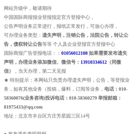
网站升级中，敬请期待
中国国际商报报业登报指定官方登报中心，
公告声明业务正常进行，报纸正常发行，可放心办理，
可办理业务类型：
遗失声明，注销公告，法院公告，转让公
报社介绍
法治日报
浙江法制
遗失声明
注销公
告，债权转让公告
等等 个人及企业登报官方登报中心
河北法制
山东法制
拍卖公告
法院公告
个人公
国际商报广告登报电话：：
01056012108
如果需要发布遗失
声明，办理业务添加微信、微信号：
13910334612
（同微
本页位置:首页>>企业公告>>企业公告
信）
，当天办理，第二天见报
站内搜索
企业公告
★ 特别提示：本网站只负责办理遗失声明，公告，等登报业
企业（单位）吸
务，如有其他业务（投稿，爆料，订阅等业务，
电话：010-
58360076(业务咨询)投诉电话：010-58360279 举报邮箱：
81975433@qq.com
地址：北京市丰台区方庄芳星园三区14号
最新动态
登报模板：
国际商报法院公告登报流程及费用
● 发布遗失声明登报