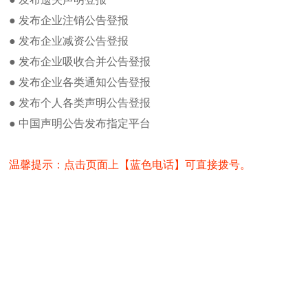
国际商报遗失办理方法及流程
吸收合并公告
● 发布企业注销公告登报
国际商报广告部发布广告流程及方法
中期********有限公司（
● 发布企业减资公告登报
国际商报身份证丢失登报方法
本和实收资本5008万元，以下简
● 发布企业吸收合并公告登报
**产”）、中******销售
注销公告如何在国际商报发布
资吸收合并**传媒、中**产、
浙江公司减资公告广告登报流程及费
● 发布企业各类通知公告登报
用
中**金将依法注销。
● 发布个人各类声明公告登报
国际商报公章登报办理流程及方法
中**媒、中**产、中**金
公司清偿债务或提供相应担保
● 中国声明公告发布指定平台
办理法人证书登报注意事项
特此公告。
如何办理国际商报拍卖公告登报及办
理
温馨提示：点击页面上【蓝色电话】可直接拨号。
国际商报新闻热线电话
中*********有限公司
中******有限公司
热门点击
中*****有限公司
中******（北京）有限
国际商报投稿邮箱
2013年5月21日
国际商报电子版在线阅读
国际商报货物进口证明书遗失登报
国际商报记者之家
国际商报编辑部