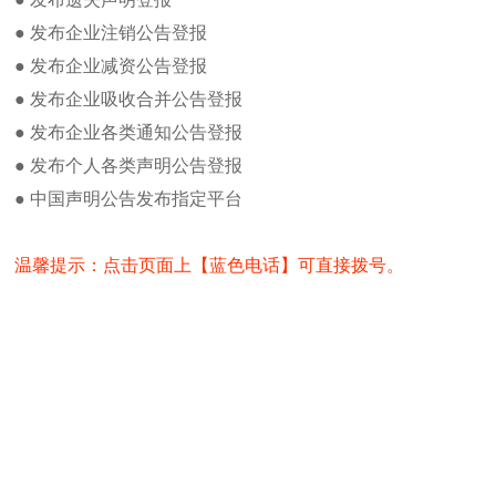
国际商报遗失办理方法及流程
告、等各类公告，个人身份证
● 发布企业注销公告登报
国际商报广告部发布广告流程及方法
国际商报是由浙江日报报业集团
● 发布企业减资公告登报
行量最大、广告收入最高、社
国际商报身份证丢失登报方法
“为读者服务，与读者俱进”
● 发布企业吸收合并公告登报
注销公告如何在国际商报发布
中，强调以人为本，为百姓服
浙江公司减资公告广告登报流程及费
● 发布企业各类通知公告登报
伍与品牌之间的关系。 连续多年
用
● 发布个人各类声明公告登报
近年来，国际商报主动适应传
国际商报公章登报办理流程及方法
建全新影响力这一目标，实施
● 中国声明公告发布指定平台
办理法人证书登报注意事项
产、智能化大数据应用的智能传
如何办理国际商报拍卖公告登报及办
传媒业态新格局
理
温馨提示：点击页面上【蓝色电话】可直接拨号。
特色
国际商报新闻热线电话
强调新闻性——以最快的速度
注重贴近性——贴近社会，贴
热门点击
重视参与性——积极组织，参
国际商报投稿邮箱
突出服务性——利用资源优势
国际商报电子版在线阅读
追求文化性——讲究文化品位
国际商报货物进口证明书遗失登报
发行范围
浙江全省。
国际商报记者之家
发行量
国际商报编辑部
国际商报在全国报界，实行全