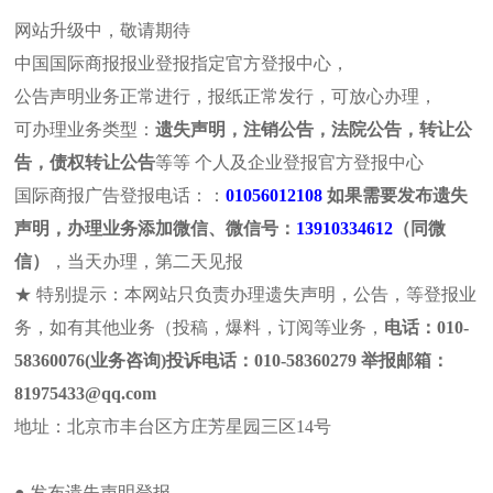
网站升级中，敬请期待
中国国际商报报业登报指定官方登报中心，
公告声明业务正常进行，报纸正常发行，可放心办理，
可办理业务类型：
遗失声明，注销公告，法院公告，转让公
报社介绍
法治日报
浙江法制
遗失声明
注销公
告，债权转让公告
等等 个人及企业登报官方登报中心
河北法制
山东法制
拍卖公告
法院公告
个人公
国际商报广告登报电话：：
01056012108
如果需要发布遗失
声明，办理业务添加微信、微信号：
13910334612
（同微
本页位置:首页>>拍卖公告>>新闻图片
信）
，当天办理，第二天见报
站内搜索
新闻图片
★ 特别提示：本网站只负责办理遗失声明，公告，等登报业
务，如有其他业务（投稿，爆料，订阅等业务，
电话：010-
国
58360076(业务咨询)投诉电话：010-58360279 举报邮箱：
81975433@qq.com
浙江日报报业集团主办的浙江
地址：北京市丰台区方庄芳星园三区14号
国际商报广告部电话：
400837
最新动态
办理各种挂失声明，遗失声明
国际商报法院公告登报流程及费用
产地证书 检疫证书 商检证书
● 发布遗失声明登报